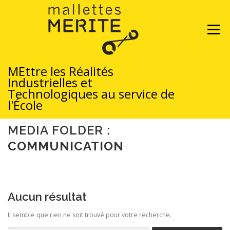
Aller
au
contenu
Menu
MERITE
documentation
communication
MEttre les Réalités
Industrielles et
Technologiques au service de
l'École
MEDIA FOLDER :
LES MALLETTES
COMMUNICATION
FORMATION ET EMPRUNT DES MALLETTES
Aucun résultat
Il semble que rien ne soit trouvé pour votre recherche.
FORMATION À LA DÉMARCHE PROJET
LA CHAIRE